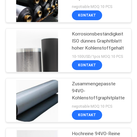
negotiable MOQ:10 PCS
KONTAKT
SITEMAP
Korrosionsbeständigkeit
PRIVACY
ISO dünnes Graphitblatt
POLICY
hoher Kohlenstoffgehalt
10-100USD/1pcs MOQ:10 PCS
KONTAKT
Zusammengepasste
94VO-
Kohlenstoffgraphitplatte
negotiable MOQ:10 PCS
KONTAKT
Hochreine 94VO-Reine