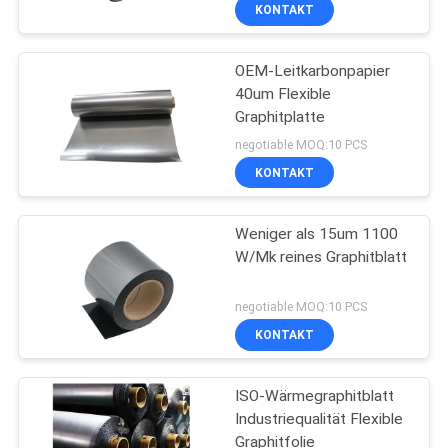
KONTAKT
TRETEN
OEM-Leitkarbonpapier
SIE
40um Flexible
MIT
Graphitplatte
UNS
negotiable MOQ:10 PCS
IN
KONTAKT
VERBINDUNG
Weniger als 15um 1100
W/Mk reines Graphitblatt
NACHRICHTEN
negotiable MOQ:10 PCS
FORDERN
KONTAKT
SIE
ISO-Wärmegraphitblatt
EIN
Industriequalität Flexible
ZITAT
Graphitfolie