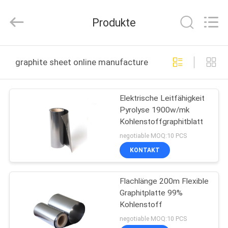
All
Rights
Reserved.
Produkte
Developed
by
ECER
HAUS
graphite sheet online manufacture
PRODUKTE
Elektrische Leitfähigkeit
Pyrolyse 1900w/mk
ÜBER
Kohlenstoffgraphitblatt
UNS
negotiable MOQ:10 PCS
KONTAKT
FABRIK-
Flachlänge 200m Flexible
AUSFLUG
Graphitplatte 99%
Kohlenstoff
QUALITÄTSKONTROLLE
negotiable MOQ:10 PCS