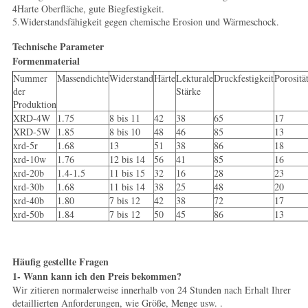
4Harte Oberfläche, gute Biegfestigkeit.
5.Widerstandsfähigkeit gegen chemische Erosion und Wärmeschock.
Technische Parameter
Formenmaterial
Nummer
Massendichte
Widerstand
Härte
Lekturale
Druckfestigkeit
Porositä
der
Stärke
Produktion
XRD-4W
1.75
8 bis 11
42
38
65
17
XRD-5W
1.85
8 bis 10
48
46
85
13
xrd-5r
1.68
13
51
38
86
18
xrd-10w
1.76
12 bis 14
56
41
85
16
xrd-20b
1.4-1.5
11 bis 15
32
16
28
23
xrd-30b
1.68
11 bis 14
38
25
48
20
xrd-40b
1.80
7 bis 12
42
38
72
17
xrd-50b
1.84
7 bis 12
50
45
86
13
Häufig gestellte Fragen
1- Wann kann ich den Preis bekommen?
Wir zitieren normalerweise innerhalb von 24 Stunden nach Erhalt Ihrer
detaillierten Anforderungen, wie Größe, Menge usw. .