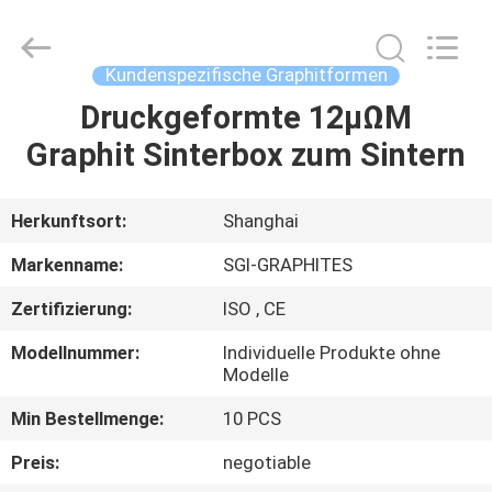
©
2021
-
2025
SGI-
Kundenspezifische Graphitformen
GRAPHITES.
All
Rights
Druckgeformte 12μΩM
HAUS
Reserved.
Developed
Graphit Sinterbox zum Sintern
by
ECER
PRODUKTE
Herkunftsort:
Shanghai
ÜBER
Markenname:
SGI-GRAPHITES
UNS
Zertifizierung:
ISO , CE
Modellnummer:
Individuelle Produkte ohne
FABRIK-
Modelle
AUSFLUG
Min Bestellmenge:
10 PCS
Preis:
negotiable
QUALITÄTSKONTROLLE