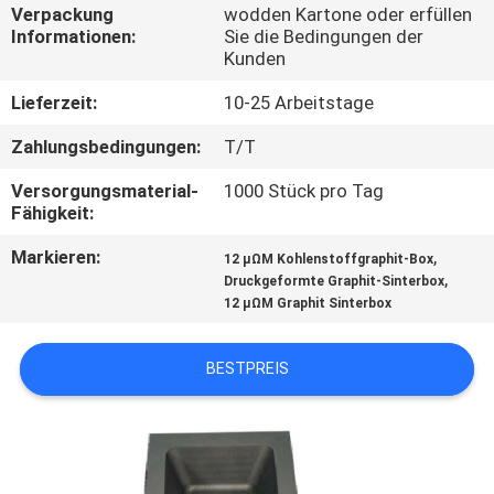
Verpackung
wodden Kartone oder erfüllen
Informationen:
Sie die Bedingungen der
TRETEN
Kunden
SIE
Lieferzeit:
10-25 Arbeitstage
MIT
Zahlungsbedingungen:
T/T
UNS
Versorgungsmaterial-
1000 Stück pro Tag
IN
Fähigkeit:
VERBINDUNG
Markieren:
,
12 μΩM Kohlenstoffgraphit-Box
,
Druckgeformte Graphit-Sinterbox
NACHRICHTEN
12 μΩM Graphit Sinterbox
BESTPREIS
FORDERN
SIE
EIN
ZITAT